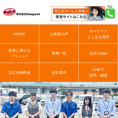
カーリース
HOME
お客様の声
よくある質問
新車に乗れる
車種一覧
当店の強み
フラット7
LINEで
法定点検料金
会社案内
質問・相談