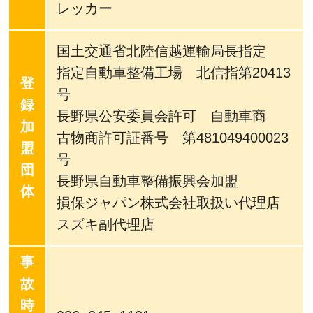
レッカー
国土交通省北陸信越運輸局長指定
指定自動車整備工場 北信指第20413
登
号
録
長野県公安委員会許可 自動車商
加
古物商許可証番号 第481049400023
盟
号
団
長野県自動車整備振興会加盟
体
損保ジャパン株式会社取扱い代理店
スズキ副代理店
事
故
時