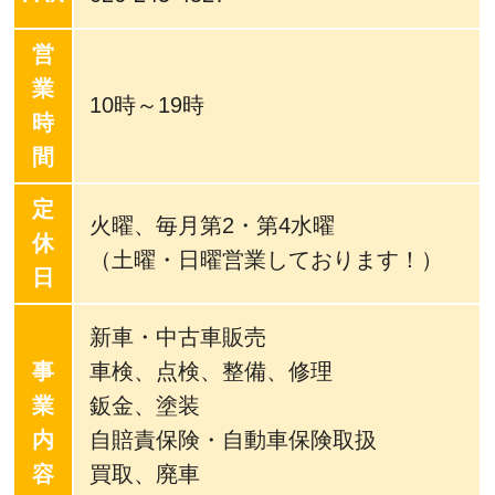
営
業
10時～19時
時
間
定
火曜、毎月第2・第4水曜
休
（土曜・日曜営業しております！）
日
新車・中古車販売
事
車検、点検、整備、修理
業
鈑金、塗装
内
自賠責保険・自動車保険取扱
容
買取、廃車