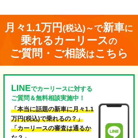
月々1.1万円
新車
(税込)～で
に
乗れる
カーリース
の
ご質問・ご相談
こちら
は
LINE
でカーリースに対する
ご質問＆無料相談実施中！
「本当に話題の新車に月々1.1
万円(税込)で乗れるの？」
「カーリースの審査は通るか
な？」