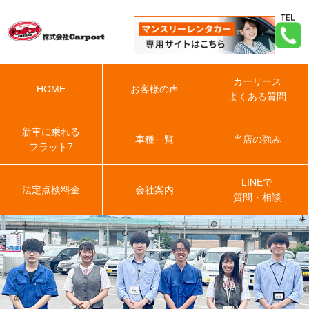
カーリース
HOME
お客様の声
よくある質問
新車に乗れる
車種一覧
当店の強み
フラット7
LINEで
法定点検料金
会社案内
質問・相談