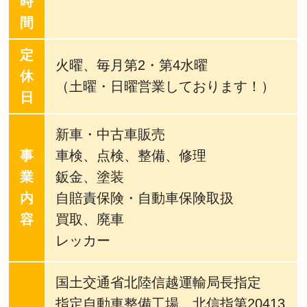
時
間
定
火曜、毎月第2・第4水曜
休
（土曜・日曜営業しております！）
日
新車・中古車販売
事
車検、点検、整備、修理
業
鈑金、塗装
内
自賠責保険・自動車保険取扱
容
買取、廃車
レッカー
国土交通省北陸信越運輸局長指定
指定自動車整備工場 北信指第20413