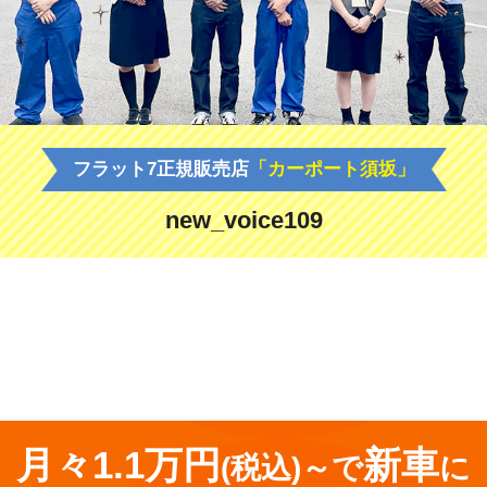
フラット7正規販売店
「カーポート須坂」
new_voice109
<
前の記事
月々1.1万円
新車
(税込)～で
に