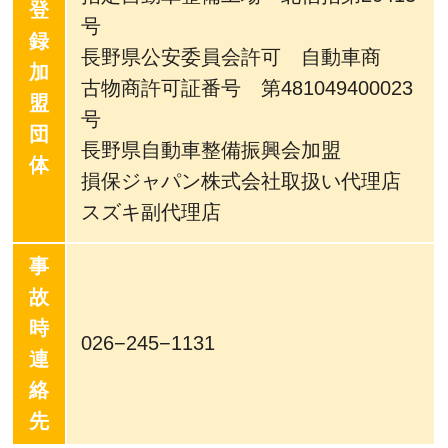
登
号
録
長野県公安委員会許可 自動車商
加
古物商許可証番号 第481049400023
盟
号
団
長野県自動車整備振興会加盟
体
損保ジャパン株式会社取扱い代理店
スズキ副代理店
事
故
時
026−245−1131
連
絡
先