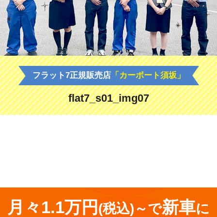
フラット7正規販売店
「カーポート須坂」
flat7_s01_img07
<
前の記事
月々1.1万円
新車
(税込)～で
に