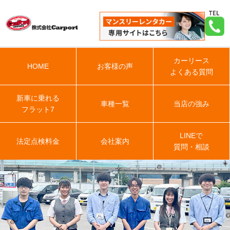
カーリース
HOME
お客様の声
よくある質問
新車に乗れる
車種一覧
当店の強み
フラット7
LINEで
法定点検料金
会社案内
質問・相談