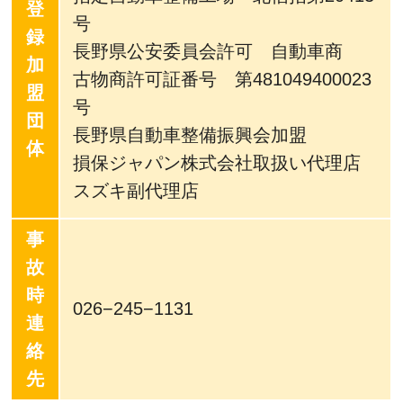
登
号
録
長野県公安委員会許可 自動車商
加
古物商許可証番号 第481049400023
盟
号
団
長野県自動車整備振興会加盟
体
損保ジャパン株式会社取扱い代理店
スズキ副代理店
事
故
時
026−245−1131
連
絡
先