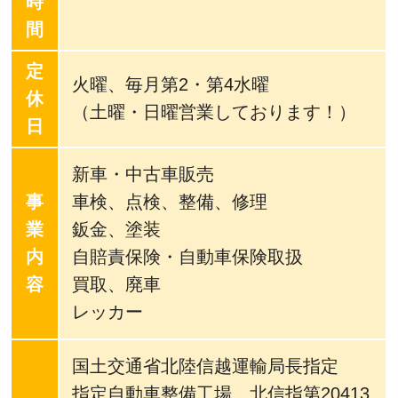
時
間
定
火曜、毎月第2・第4水曜
休
（土曜・日曜営業しております！）
日
新車・中古車販売
事
車検、点検、整備、修理
業
鈑金、塗装
内
自賠責保険・自動車保険取扱
容
買取、廃車
レッカー
国土交通省北陸信越運輸局長指定
指定自動車整備工場 北信指第20413