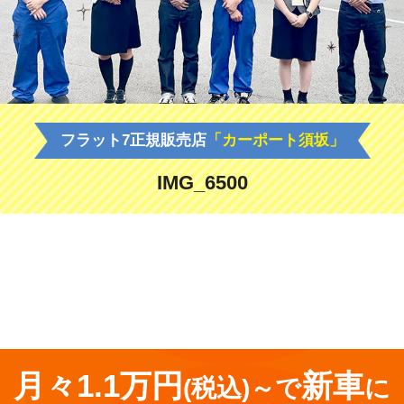
フラット7正規販売店
「カーポート須坂」
IMG_6500
<
前の記事
月々1.1万円
新車
(税込)～で
に