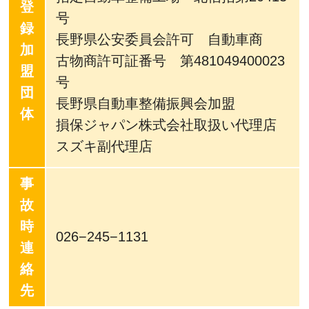
登
号
録
長野県公安委員会許可 自動車商
加
古物商許可証番号 第481049400023
盟
号
団
長野県自動車整備振興会加盟
体
損保ジャパン株式会社取扱い代理店
スズキ副代理店
事
故
時
026−245−1131
連
絡
先