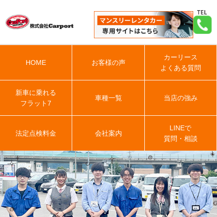
カーリース
HOME
お客様の声
よくある質問
新車に乗れる
車種一覧
当店の強み
フラット7
LINEで
法定点検料金
会社案内
質問・相談