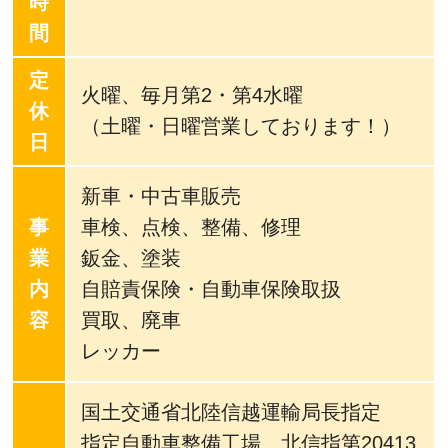
時
間
定
火曜、毎月第2・第4水曜
休
（土曜・日曜営業しております！）
日
新車・中古車販売
事
車検、点検、整備、修理
業
鈑金、塗装
内
自賠責保険・自動車保険取扱
容
買取、廃車
レッカー
国土交通省北陸信越運輸局長指定
指定自動車整備工場 北信指第20413