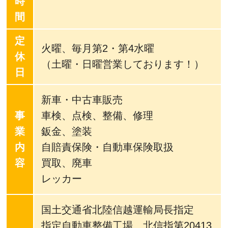
時
間
定
火曜、毎月第2・第4水曜
休
（土曜・日曜営業しております！）
日
新車・中古車販売
事
車検、点検、整備、修理
業
鈑金、塗装
内
自賠責保険・自動車保険取扱
容
買取、廃車
レッカー
国土交通省北陸信越運輸局長指定
指定自動車整備工場 北信指第20413