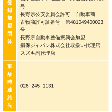
登
号
録
長野県公安委員会許可 自動車商
加
古物商許可証番号 第481049400023
盟
号
団
長野県自動車整備振興会加盟
体
損保ジャパン株式会社取扱い代理店
スズキ副代理店
事
故
時
026−245−1131
連
絡
先