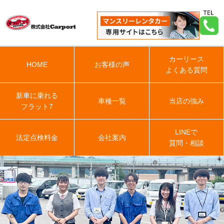
カーリース
HOME
お客様の声
よくある質問
新車に乗れる
車種一覧
当店の強み
フラット7
LINEで
法定点検料金
会社案内
質問・相談