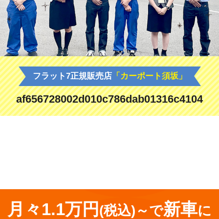
フラット7正規販売店
「カーポート須坂」
af656728002d010c786dab01316c4104
<
前の記事
月々1.1万円
新車
(税込)～で
に