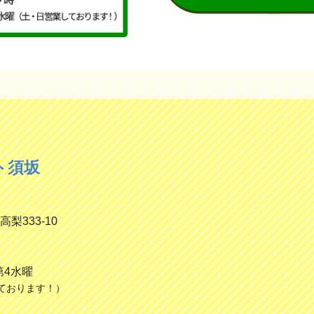
ト須坂
高梨333-10
第4水曜
ております！）