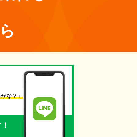
ら
！
るかな？」
す！