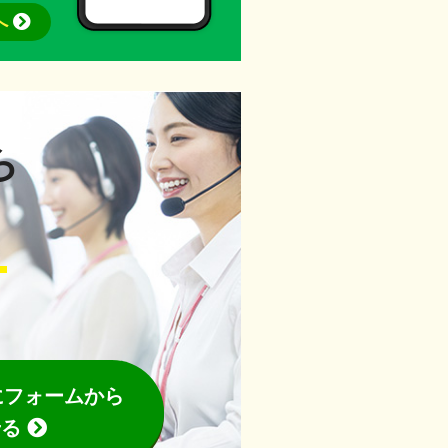
へ
ら
」
にフォームから
せる