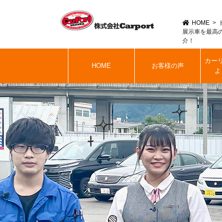
HOME
展示車を最高
介！
カー
HOME
お客様の声
よ