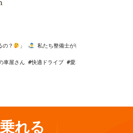
るの？
」 
 私たち整備士が行っているのは… 
 
野の車屋さん #快適ドライブ #愛車点検 #安全第一
乗れる