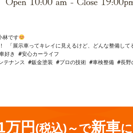
小林です
！ 「展示車ってキレイに見えるけど、どんな整備して
車好き #安心カーライフ

メンテナンス #鈑金塗装 #プロの技術 #車検整備 #長
.1万円
新車
(税込)～で
に