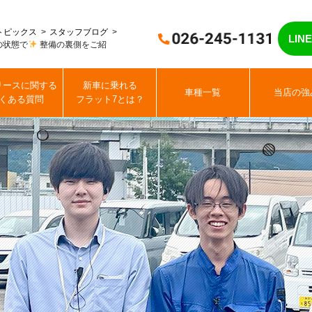
トピックス
スタッフブログ
LI
の状態で
整備の裏側をご紹
リースに関する
新車に乗れる
車種一覧
当店の強
くある質問
フラット7とは？