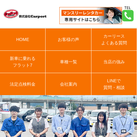
カーリース
HOME
お客様の声
よくある質問
新車に乗れる
車種一覧
当店の強み
フラット7
LINEで
法定点検料金
会社案内
質問・相談