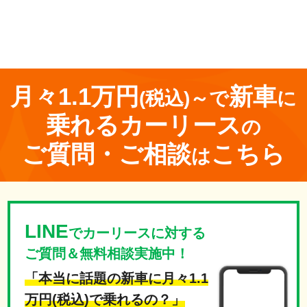
<
前の記事
次の記事
>
月々1.1万円
新車
(税込)～で
に
乗れる
カーリース
の
ご質問・ご相談
こちら
は
LINE
でカーリースに対する
ご質問＆無料相談実施中！
「本当に話題の新車に月々1.1
万円(税込)で乗れるの？」