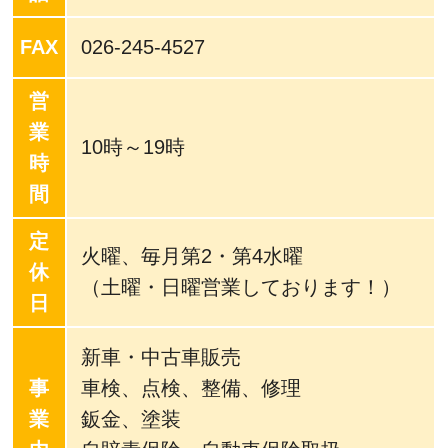
FAX
026-245-4527
営
業
10時～19時
時
間
定
火曜、毎月第2・第4水曜
休
（土曜・日曜営業しております！）
日
新車・中古車販売
事
車検、点検、整備、修理
業
鈑金、塗装