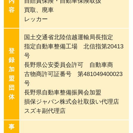
内
自賠責保険・自動車保険取扱
容
買取、廃車
レッカー
国土交通省北陸信越運輸局長指定
指定自動車整備工場 北信指第20413
登
号
録
長野県公安委員会許可 自動車商
加
古物商許可証番号 第481049400023
盟
号
団
長野県自動車整備振興会加盟
体
損保ジャパン株式会社取扱い代理店
スズキ副代理店
事