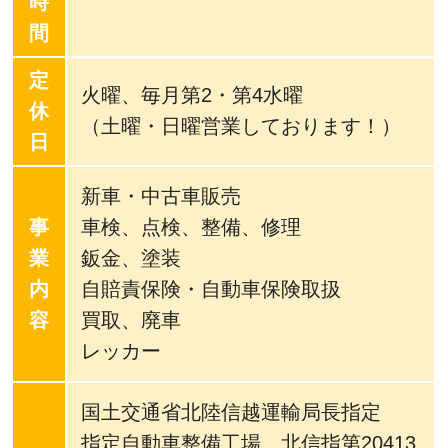
時
間
定
火曜、毎月第2・第4水曜
休
（土曜・日曜営業しております！）
日
新車・中古車販売
事
車検、点検、整備、修理
業
鈑金、塗装
内
自賠責保険・自動車保険取扱
容
買取、廃車
レッカー
国土交通省北陸信越運輸局長指定
指定自動車整備工場 北信指第20413