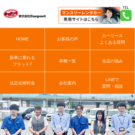
カーリース
HOME
お客様の声
よくある質問
新車に乗れる
車種一覧
当店の強み
フラット7
LINEで
法定点検料金
会社案内
質問・相談