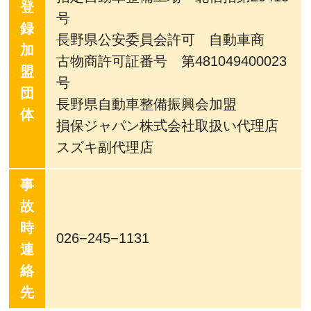
登
号
録
長野県公安委員会許可 自動車商
加
古物商許可証番号 第481049400023
盟
号
団
長野県自動車整備振興会加盟
体
損保ジャパン株式会社取扱い代理店
スズキ副代理店
事
故
時
026−245−1131
連
絡
先