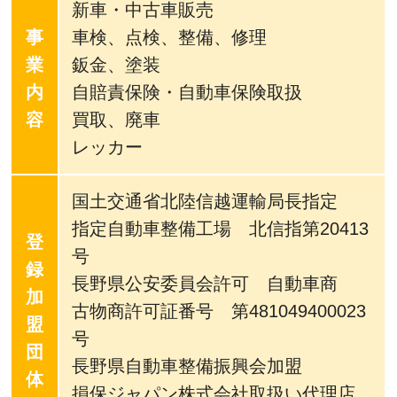
新車・中古車販売
事
車検、点検、整備、修理
業
鈑金、塗装
内
自賠責保険・自動車保険取扱
容
買取、廃車
レッカー
国土交通省北陸信越運輸局長指定
指定自動車整備工場 北信指第20413
登
号
録
長野県公安委員会許可 自動車商
加
古物商許可証番号 第481049400023
盟
号
団
長野県自動車整備振興会加盟
体
損保ジャパン株式会社取扱い代理店