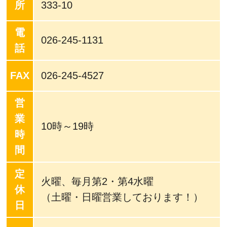
所
333-10
電
026-245-1131
話
FAX
026-245-4527
営
業
10時～19時
時
間
定
火曜、毎月第2・第4水曜
休
（土曜・日曜営業しております！）
日