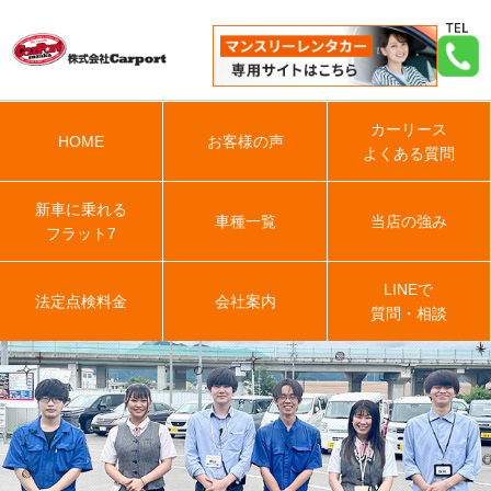
カーリース
HOME
お客様の声
よくある質問
新車に乗れる
車種一覧
当店の強み
フラット7
LINEで
法定点検料金
会社案内
質問・相談