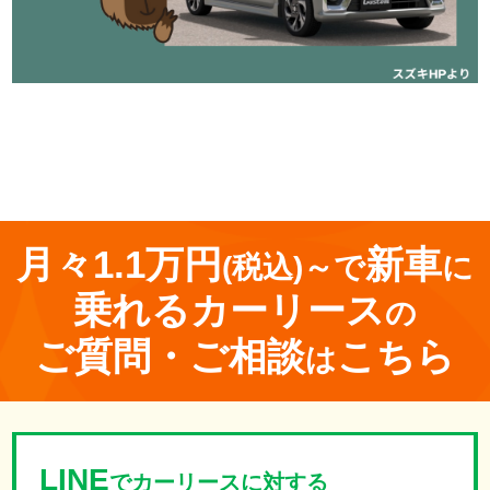
<
前の記事
次の記事
>
月々1.1万円
新車
(税込)～で
に
乗れる
カーリース
の
ご質問・ご相談
こちら
は
LINE
でカーリースに対する