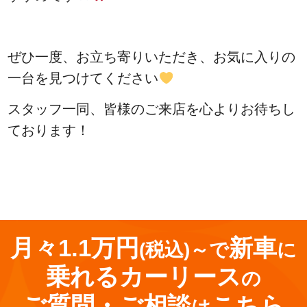
ぜひ一度、お立ち寄りいただき、お気に入りの
一台を見つけてください
スタッフ一同、皆様のご来店を心よりお待ちし
ております！
<
前の記事
次の記事
>
月々1.1万円
新車
(税込)～で
に
乗れる
カーリース
の
ご質問・ご相談
こちら