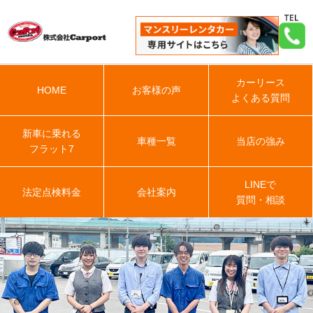
カーリース
HOME
お客様の声
よくある質問
新車に乗れる
車種一覧
当店の強み
フラット7
LINEで
法定点検料金
会社案内
質問・相談