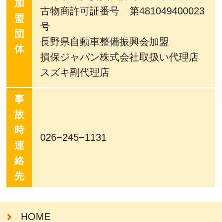
加
古物商許可証番号 第481049400023
盟
号
団
長野県自動車整備振興会加盟
体
損保ジャパン株式会社取扱い代理店
スズキ副代理店
事
故
時
026−245−1131
連
絡
先
HOME