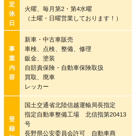
定
火曜、毎月第2・第4水曜
休
（土曜・日曜営業しております！）
日
新車・中古車販売
事
車検、点検、整備、修理
業
鈑金、塗装
内
自賠責保険・自動車保険取扱
容
買取、廃車
レッカー
国土交通省北陸信越運輸局長指定
指定自動車整備工場 北信指第20413
登
号
録
長野県公安委員会許可 自動車商