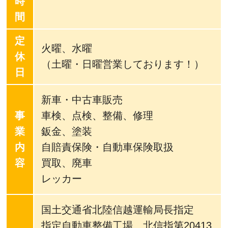
時
間
定
火曜、水曜
休
（土曜・日曜営業しております！）
日
新車・中古車販売
事
車検、点検、整備、修理
業
鈑金、塗装
内
自賠責保険・自動車保険取扱
容
買取、廃車
レッカー
国土交通省北陸信越運輸局長指定
指定自動車整備工場 北信指第20413