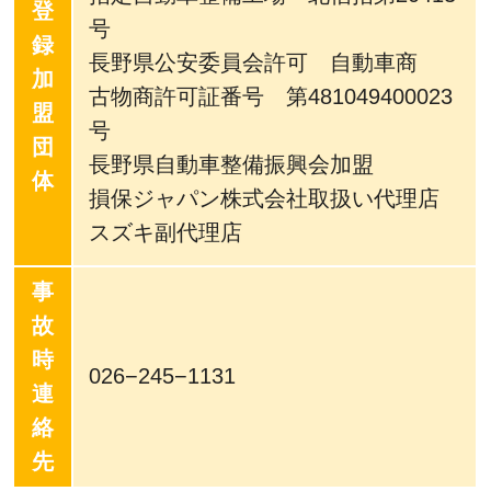
登
号
録
長野県公安委員会許可 自動車商
加
古物商許可証番号 第481049400023
盟
号
団
長野県自動車整備振興会加盟
体
損保ジャパン株式会社取扱い代理店
スズキ副代理店
事
故
時
026−245−1131
連
絡
先