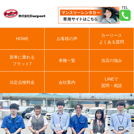
カーリース
HOME
お客様の声
よくある質問
新車に乗れる
車種一覧
当店の強み
フラット7
LINEで
法定点検料金
会社案内
質問・相談