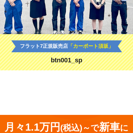
フラット7正規販売店
「カーポート須坂」
btn001_sp
<
前の記事
月々1.1万円
新車
(税込)～で
に