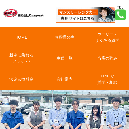
カーリース
HOME
お客様の声
よくある質問
新車に乗れる
車種一覧
当店の強み
フラット7
LINEで
法定点検料金
会社案内
質問・相談