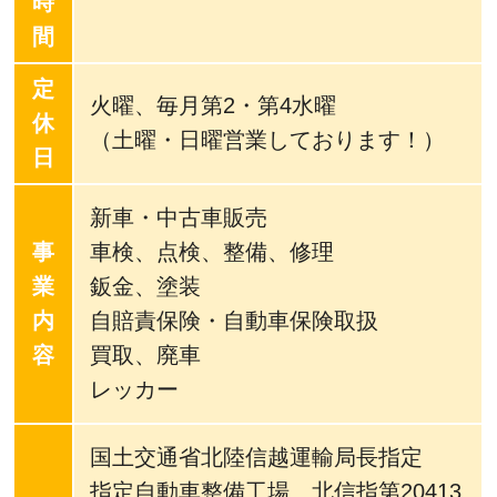
時
間
定
火曜、毎月第2・第4水曜
休
（土曜・日曜営業しております！）
日
新車・中古車販売
事
車検、点検、整備、修理
業
鈑金、塗装
内
自賠責保険・自動車保険取扱
容
買取、廃車
レッカー
国土交通省北陸信越運輸局長指定
指定自動車整備工場 北信指第20413