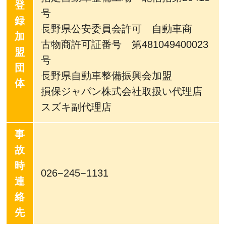
登
号
録
長野県公安委員会許可 自動車商
加
古物商許可証番号 第481049400023
盟
号
団
長野県自動車整備振興会加盟
体
損保ジャパン株式会社取扱い代理店
スズキ副代理店
事
故
時
026−245−1131
連
絡
先