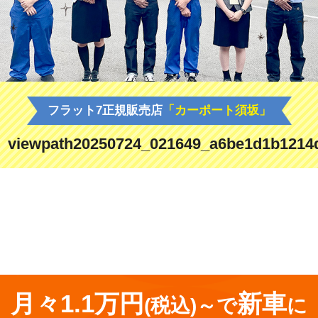
フラット7正規販売店
「カーポート須坂」
viewpath20250724_021649_a6be1d1b1214
<
前の記事
月々1.1万円
新車
(税込)～で
に