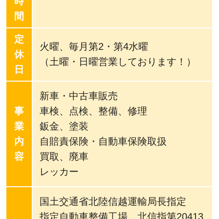
時
間
定
火曜、毎月第2・第4水曜
休
（土曜・日曜営業しております！）
日
新車・中古車販売
事
車検、点検、整備、修理
業
鈑金、塗装
内
自賠責保険・自動車保険取扱
容
買取、廃車
レッカー
国土交通省北陸信越運輸局長指定
指定自動車整備工場 北信指第20413