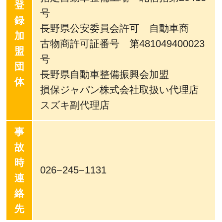
登
号
録
長野県公安委員会許可 自動車商
加
古物商許可証番号 第481049400023
盟
号
団
長野県自動車整備振興会加盟
体
損保ジャパン株式会社取扱い代理店
スズキ副代理店
事
故
時
026−245−1131
連
絡
先