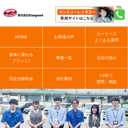
カーリース
HOME
お客様の声
よくある質問
新車に乗れる
車種一覧
当店の強み
フラット7
LINEで
法定点検料金
会社案内
質問・相談