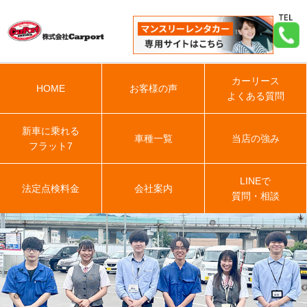
カーリース
HOME
お客様の声
よくある質問
新車に乗れる
車種一覧
当店の強み
フラット7
LINEで
法定点検料金
会社案内
質問・相談