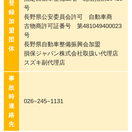
登
号
録
長野県公安委員会許可 自動車商
加
古物商許可証番号 第481049400023
盟
号
団
長野県自動車整備振興会加盟
体
損保ジャパン株式会社取扱い代理店
スズキ副代理店
事
故
時
026−245−1131
連
絡
先