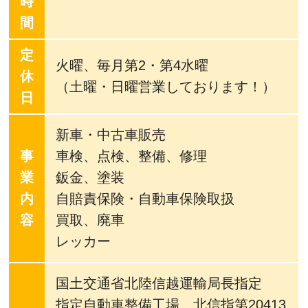
時
間
定
火曜、毎月第2・第4水曜
休
（土曜・日曜営業しております！）
日
新車・中古車販売
事
車検、点検、整備、修理
業
鈑金、塗装
内
自賠責保険・自動車保険取扱
容
買取、廃車
レッカー
国土交通省北陸信越運輸局長指定
指定自動車整備工場 北信指第20413