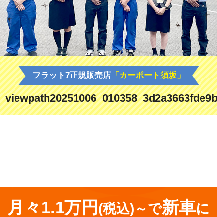
フラット7正規販売店
「カーポート須坂」
viewpath20251006_010358_3d2a3663fde9b
<
前の記事
月々1.1万円
新車
(税込)～で
に